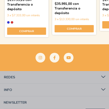
$35.991,00
con
Transferencia o
Tra
Transferencia o
depósito
dep
depósito
3
x
$7.333,00
sin interés
3
x
$
3
x
$13.330,00
sin interés
COMPRAR
REDES
INFO
NEWSLETTER