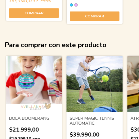
3
x
$8.663,33
sin interés
COMPRAR
COMPRAR
Para comprar con este producto
BOLA BOOMERANG
SUPER MAGIC TENNIS
ATR
AUTOMATIC
$21.999,00
$3
$39.990,00
$19.799,10
con
$27