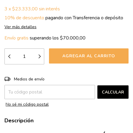
3
x
$23.333,00
sin interés
10% de descuento
pagando con Transferencia o depósito
Ver más detalles
Envío gratis
superando los
$70.000,00
CAMBIAR CP
Entregas para el CP:
Medios de envío
CALCULAR
No sé mi código postal
Descripción