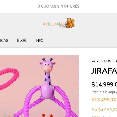
3 CUOTAS SIN INTERÉS
ICAS
BLOG
INFO
Inicio
>
COMPRA
JIRAF
$14.999,
Precio sin imp
$13.499,1
3
x
$4.999,6