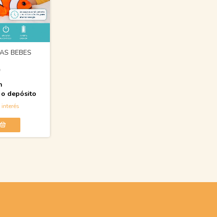
TAS BEBES
0
n
 o depósito
 interés