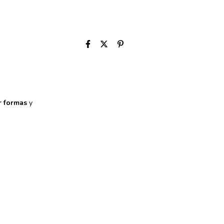
r formas
y