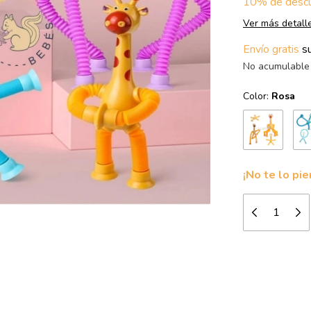
10% de desc
Ver más detall
Envío gratis
s
No acumulable 
Color:
Rosa
¡No te lo pie
Medios de
Entregas para e