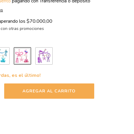
uento
pagando con Transferencia o depósito
es
uperando los
$70.000,00
con otras promociones
rdas, es el último!
 envío
CAMBIAR CP
l CP:
CALCULAR