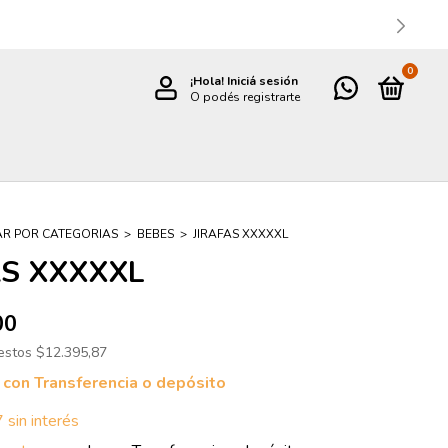
0
¡Hola!
Iniciá sesión
O podés registrarte
R POR CATEGORIAS
>
BEBES
>
JIRAFAS XXXXXL
AS XXXXXL
00
uestos
$12.395,87
0
con
Transferencia o depósito
7
sin interés