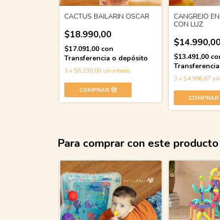
CACTUS BAILARIN OSCAR
CANGREJO E
CON LUZ
$18.990,00
$14.990,0
$17.091,00
con
$13.491,00
co
Transferencia o depósito
Transferencia
3
x
$6.330,00
sin interés
3
x
$4.996,67
sin
Para comprar con este producto