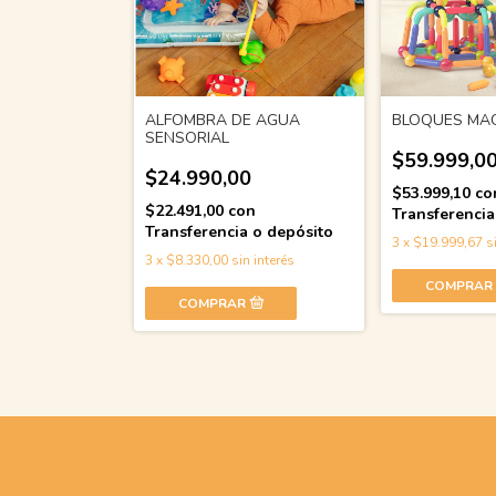
ALFOMBRA DE AGUA
BLOQUES MA
SENSORIAL
$59.999,0
$24.990,00
$53.999,10
co
$22.491,00
con
Transferencia
Transferencia o depósito
3
x
$19.999,67
s
3
x
$8.330,00
sin interés
COMPRAR