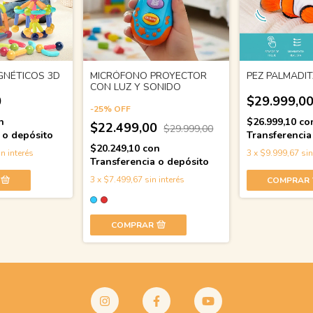
GNÉTICOS 3D
MICRÓFONO PROYECTOR
PEZ PALMADI
CON LUZ Y SONIDO
0
$29.999,0
-
25
%
OFF
n
$26.999,10
co
$22.499,00
$29.999,00
 o depósito
Transferencia
$20.249,10
con
in interés
3
x
$9.999,67
sin
Transferencia o depósito
3
x
$7.499,67
sin interés
COMPRAR
COMPRAR