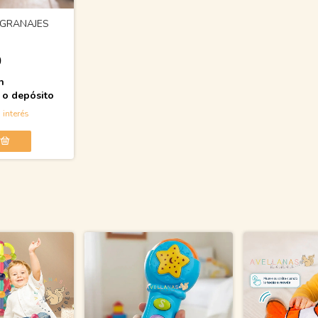
NGRANAJES
0
n
 o depósito
 interés