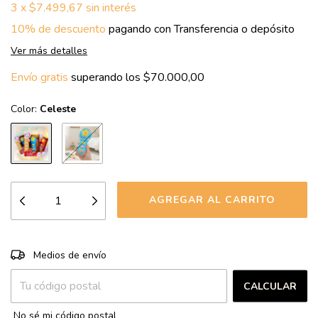
3
x
$7.499,67
sin interés
10% de descuento
pagando con Transferencia o depósito
Ver más detalles
Envío gratis
superando los
$70.000,00
Color:
Celeste
CAMBIAR CP
Entregas para el CP:
Medios de envío
CALCULAR
No sé mi código postal