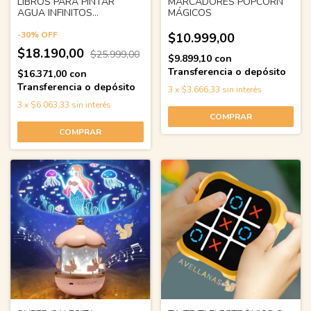
LIBROS PARA PINTAR
MARCADORES POPCORN
AGUA INFINITOS
MÁGICOS
AVELLANAS PERSONAJES
-
30
%
OFF
$10.999,00
$18.190,00
$25.999,00
$9.899,10
con
Transferencia o depósito
$16.371,00
con
Transferencia o depósito
3
x
$3.666,33
sin interés
3
x
$6.063,33
sin interés
COMPRAR
COMPRAR