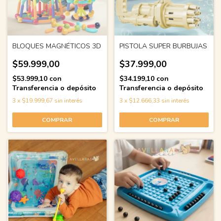
BLOQUES MAGNÉTICOS 3D
PISTOLA SUPER BURBUJAS
$59.999,00
$37.999,00
$53.999,10
con
$34.199,10
con
Transferencia o depósito
Transferencia o depósito
3
x
$19.999,67
sin interés
3
x
$12.666,33
sin interés
COMPRAR
COMPRAR