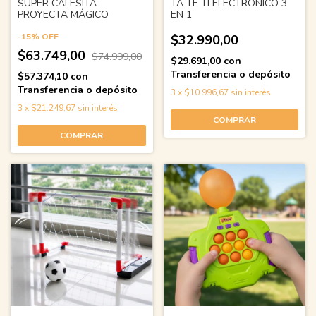
SUPER CALESITA
TA TE TI ELECTRÓNICO 3
PROYECTA MÁGICO
EN 1
-
15
%
OFF
$32.990,00
$63.749,00
$74.999,00
$29.691,00
con
Transferencia o depósito
$57.374,10
con
Transferencia o depósito
3
x
$10.996,67
sin interés
3
x
$21.249,67
sin interés