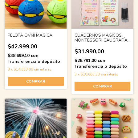
PELOTA OVNI MAGICA
CUADERNOS MAGICOS
MONTESSORI CALIGRAFÍA
PACK X 4
$42.999,00
$31.990,00
$38.699,10
con
$28.791,00
con
Transferencia o depósito
Transferencia o depósito
3
x
$14.333,00
sin interés
3
x
$10.663,33
sin interés