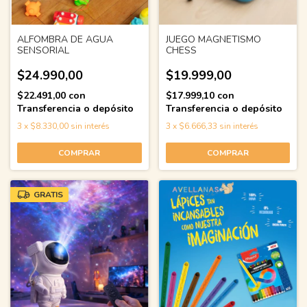
ALFOMBRA DE AGUA
JUEGO MAGNETISMO
SENSORIAL
CHESS
$24.990,00
$19.999,00
$22.491,00
con
$17.999,10
con
Transferencia o depósito
Transferencia o depósito
3
x
$8.330,00
sin interés
3
x
$6.666,33
sin interés
GRATIS