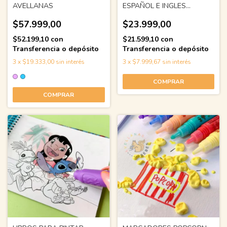
AVELLANAS
ESPAÑOL E INGLES
INTERACTIVO
$57.999,00
$23.999,00
$52.199,10
con
$21.599,10
con
Transferencia o depósito
Transferencia o depósito
3
x
$19.333,00
sin interés
3
x
$7.999,67
sin interés
COMPRAR