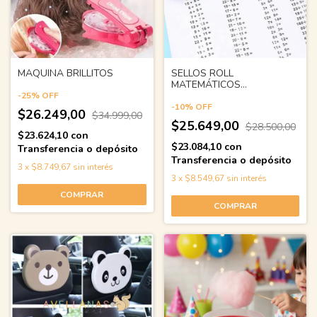
MAQUINA BRILLITOS
SELLOS ROLL
MATEMÁTICOS
AVELLANAS
-
25
%
OFF
-
10
%
OFF
$26.249,00
$34.999,00
$25.649,00
$28.500,00
$23.624,10
con
$23.084,10
con
Transferencia o depósito
Transferencia o depósito
3
x
$8.749,67
sin interés
3
x
$8.549,67
sin interés
COMPRAR