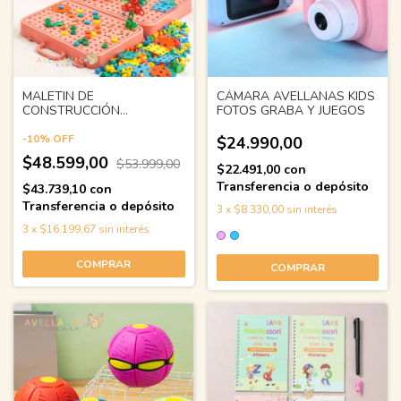
MALETIN DE
CÁMARA AVELLANAS KIDS
CONSTRUCCIÓN
FOTOS GRABA Y JUEGOS
ENCASTRE 163 PIEZAS
-
10
%
OFF
$24.990,00
$48.599,00
$53.999,00
$22.491,00
con
Transferencia o depósito
$43.739,10
con
Transferencia o depósito
3
x
$8.330,00
sin interés
3
x
$16.199,67
sin interés
COMPRAR
COMPRAR