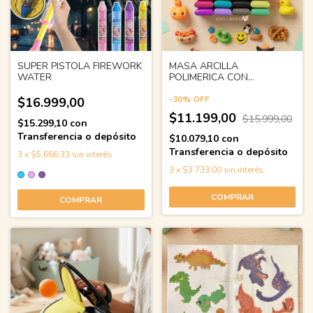
SUPER PISTOLA FIREWORK
MASA ARCILLA
WATER
POLIMERICA CON
HERRAMIENTAS
-
30
%
OFF
$16.999,00
$11.199,00
$15.999,00
$15.299,10
con
Transferencia o depósito
$10.079,10
con
Transferencia o depósito
3
x
$5.666,33
sin interés
3
x
$3.733,00
sin interés
COMPRAR
COMPRAR