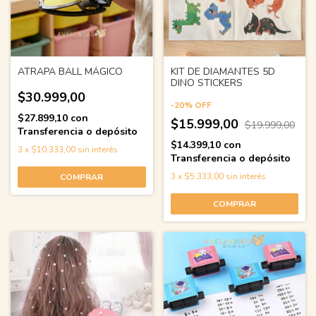
ATRAPA BALL MÁGICO
KIT DE DIAMANTES 5D
DINO STICKERS
$30.999,00
-
20
%
OFF
$27.899,10
con
$15.999,00
$19.999,00
Transferencia o depósito
$14.399,10
con
3
x
$10.333,00
sin interés
Transferencia o depósito
3
x
$5.333,00
sin interés