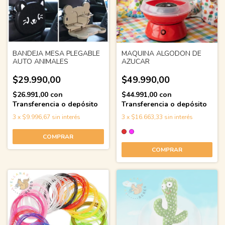
BANDEJA MESA PLEGABLE
MAQUINA ALGODON DE
AUTO ANIMALES
AZUCAR
$29.990,00
$49.990,00
$26.991,00
con
$44.991,00
con
Transferencia o depósito
Transferencia o depósito
3
x
$9.996,67
sin interés
3
x
$16.663,33
sin interés
COMPRAR
COMPRAR