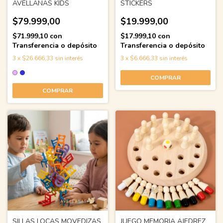
AVELLANAS KIDS
STICKERS
$79.999,00
$19.999,00
$71.999,10
con
$17.999,10
con
Transferencia o depósito
Transferencia o depósito
3
x
$26.666,33
sin interés
3
x
$6.666,33
sin interés
COMPRAR
COMPRAR
SILLAS LOCAS MOVEDIZAS
JUEGO MEMORIA AJEDREZ