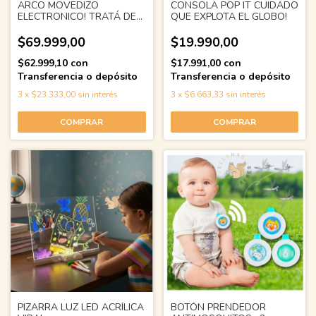
ARCO MOVEDIZO
CONSOLA POP IT CUIDADO
ELECTRONICO! TRATÁ DE
QUE EXPLOTA EL GLOBO!
METER GOL!
$69.999,00
$19.990,00
$62.999,10
con
$17.991,00
con
Transferencia o depósito
Transferencia o depósito
3
x
$23.333,00
sin interés
3
x
$6.663,33
sin interés
PIZARRA LUZ LED ACRÍLICA
BOTÓN PRENDEDOR