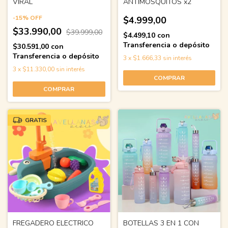
VIRAL
ANTIMOSQUITOS x2
-
15
%
OFF
$4.999,00
$33.990,00
$39.999,00
$4.499,10
con
Transferencia o depósito
$30.591,00
con
Transferencia o depósito
3
x
$1.666,33
sin interés
3
x
$11.330,00
sin interés
GRATIS
FREGADERO ELECTRICO
BOTELLAS 3 EN 1 CON