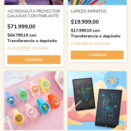
ASTRONAUTA PROYECTOR
LÁPICES INFINITOS
GALAXIAS CON PARLANTE
$19.999,00
$71.999,00
$17.999,10
con
$64.799,10
con
Transferencia o depósito
Transferencia o depósito
3
x
$6.666,33
sin interés
3
x
$23.999,67
sin interés
COMPRAR