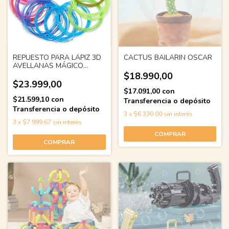
REPUESTO PARA LÁPIZ 3D
CACTUS BAILARIN OSCAR
AVELLANAS MÁGICO
ESCULTOR
$18.990,00
$23.999,00
$17.091,00
con
$21.599,10
con
Transferencia o depósito
Transferencia o depósito
3
x
$6.330,00
sin interés
3
x
$7.999,67
sin interés